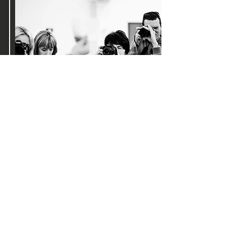
LubieFotografię
Od 2010 roku jestem nie tylko fotografem, ale i
nauczycielem tej sztuki. Na LubieFotografie.pl
dzielę się wiedzą bezpłatnie jak i oferuję kursu
komercyjne. Polecam cykl "Człowiek Na
Fotografii"
UCZ SIĘ