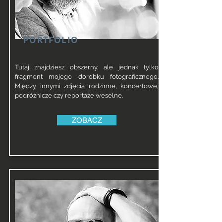
PORTFOLIO
Tutaj znajdziesz obszerny, ale jednak tylko
fragment mojego dorobku fotograficznego.
Między innymi zdjęcia rodzinne, koncertowe,
podróżnicze czy reportaże weselne.
ZOBACZ