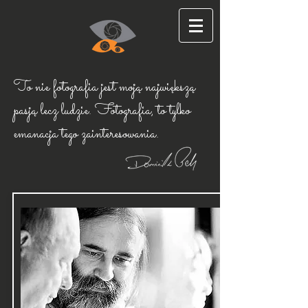
To nie fotografia jest moją największą
pasją lecz ludzie.
Fotografia, to tylko
emanacja tego zainteresowania.